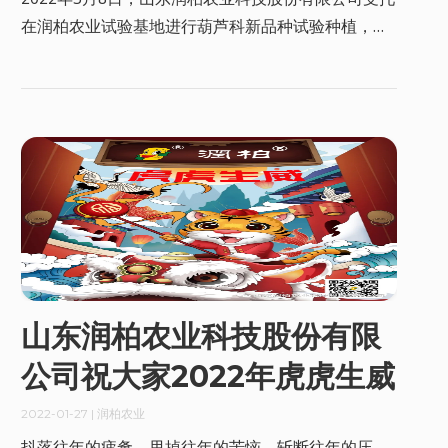
在润柏农业试验基地进行葫芦科新品种试验种植，西
葫芦、南瓜、黄瓜、甜瓜、西瓜共计50个新品种开始
育苗。
山东润柏农业科技股份有限
公司祝大家2022年虎虎生威
2022-01-27
| 润柏农业
抖落往年的疲惫，甩掉往年的苦恼，斩断往年的压