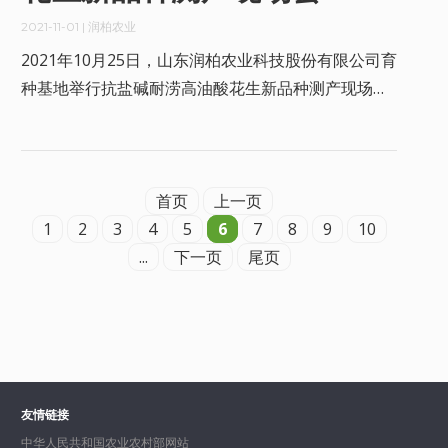
2021-11-01
| 润柏农业
2021年10月25日，山东润柏农业科技股份有限公司育
种基地举行抗盐碱耐涝高油酸花生新品种测产现场
会。
首页
上一页
1
2
3
4
5
6
7
8
9
10
...
下一页
尾页
友情链接
中华人民共和国农业农村部网站