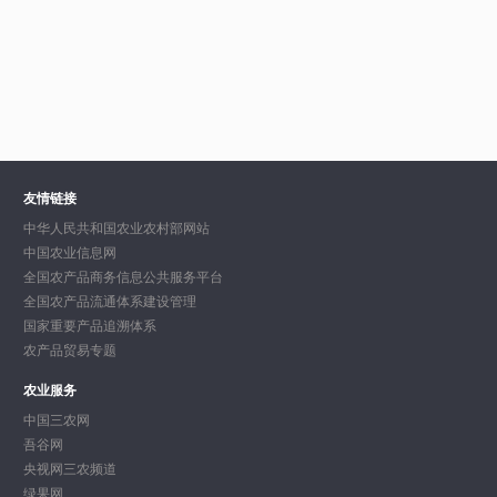
有地块均利用水肥一体化和物联网，更好的监测植物
的生物学需求和外界环境变化对其产生的影响，为作
物提供更加精确的水分和养分，试验基地共132亩
地，分为四个部分。
友情链接
中华人民共和国农业农村部网站
中国农业信息网
全国农产品商务信息公共服务平台
全国农产品流通体系建设管理
国家重要产品追溯体系
农产品贸易专题
农业服务
中国三农网
吾谷网
央视网三农频道
绿果网