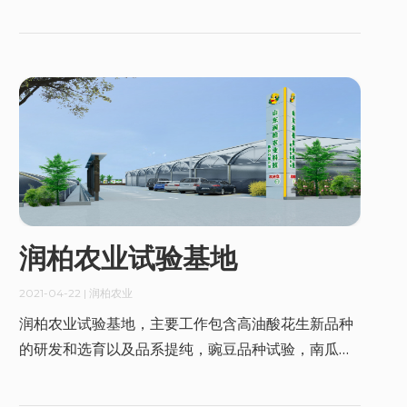
向，以科技为支撑，以服务为保障，在新疆昌吉回族
自治州、吐鲁番地区、新疆生产建设兵团建立了近10
万亩花生、鹰嘴豆生产基地，在验证品种的丰产性、
适应性和抗逆性基础上，以实现自身花生行业引领作
用；同时为推动花生产业向优质化、特色化、绿色化
方向发展，建设从种子、种植、采收、加工到农副产
品处理的全产业链条的自主创新与研发，形成了从田
间地头到百姓餐桌花生全产业链，与世界知名企业
——中粮、Mars、国药等企业签署花生产业战略合作
协议，在花生、鹰嘴豆新品种选育、种植基础上，就
润柏农业试验基地
花生、鹰嘴豆新品种推广及蛋白、纤维、功能性食品
精细加工方面展开深入合作。
2021-04-22
| 润柏农业
润柏农业试验基地，主要工作包含高油酸花生新品种
的研发和选育以及品系提纯，豌豆品种试验，南瓜和
西葫芦新品种的DUS测试，百香果、麒麟果等南方水
果的北方种植适应性试验等重要课题的实施工作。所