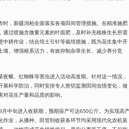
农时，新疆润柏全面落实各项田间管理措施。在精准施肥
，通过喷施含微量元素的叶面肥，及时补充植株生长所需
进中耕作业，结合培土引针等栽培措施，既为花生集中开
土壤、增强根系活力，有效抑制杂草生长、减少养分竞
菜夜蛾、红蜘蛛等害虫进入活动高发期。针对这一情况，
开展科学防治，同时安排专人密切监测田间虫情变化，做
害对花生产量和品质的影响。
于9月中旬进入收获期，预期亩产可达650公斤。为实现高
化作业，从播种、田管到收获各环节均采用现代化农机装