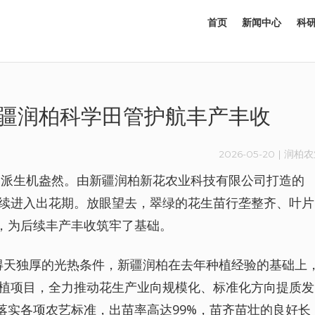
首页
新闻中心
科研
新疆润柏科学田管护航丰产丰收
2026-05-20
| 润柏
地头一派生机盎然。由新疆润柏新花农业科技有限公司打造的
陆续进入出花期。放眼望去，翠绿的花生苗行垄整齐、叶片
，为后续丰产丰收筑牢了基础。
与得天独厚的光热条件，新疆润柏在去年种植经验的基础上
种植项目，全力推动花生产业向规模化、标准化方向提质发
落实各项农艺标准，出苗率高达99%，苗齐苗壮的良好长